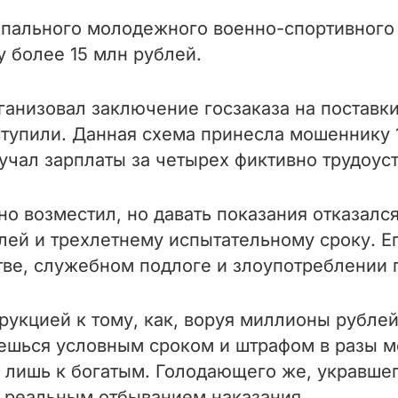
пального молодежного военно-спортивного 
у более 15 млн рублей.
анизовал заключение госзаказа на поставк
оступили. Данная схема принесла мошеннику 
лучал зарплаты за четырех фиктивно трудоус
о возместил, но давать показания отказалс
блей и трехлетнему испытательному сроку. Е
тве, служебном подлоге и злоупотреблении
укцией к тому, как, воруя миллионы рубле
аешься условным сроком и штрафом в разы 
 лишь к богатым. Голодающего же, укравшег
 реальным отбыванием наказания.