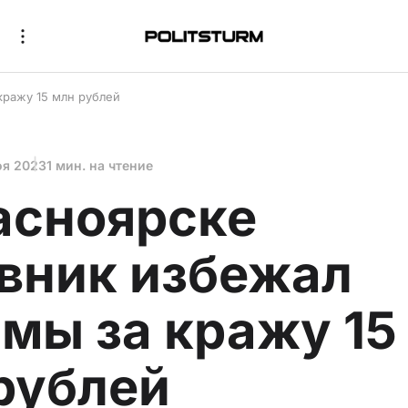
кражу 15 млн рублей
оя 2023
1 мин. на чтение
асноярске
вник избежал
мы за кражу 15
рублей