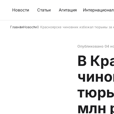
Новости
Статьи
Агитация
Интернационал
Главная
Новости
В Красноярске чиновник избежал тюрьмы за 
Опубликовано
04 н
В Кр
чино
тюрь
млн 