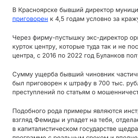
В Красноярске бывший директор муници
приговорен
к 4,5 годам условно за краж
Через фирму-пустышку экс-директор орг
курток центру, которые туда так и не п
центра, с 2016 по 2022 год Буланков по
Сумму ущерба бывший чиновник частичн
был приговорен к штрафу в 700 тыс. ру
преступлений по статьям о мошенничес
Подобного рода примеры являются инстр
взгляд Фемиды и упадет на тебя, отдел
в капиталистическом государстве щедра
программе с реальным сроком и вполне