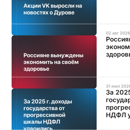
02 авг 202
Россия
эконом
здоров
31 июл 202
За 202
госуда
прогре
НДФЛ у