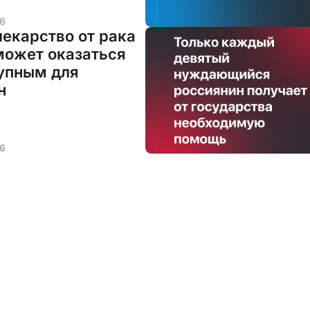
6
лекарство от рака
может оказаться
упным для
н
6