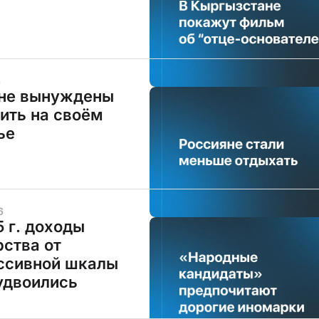
6
не вынуждены
ить на своём
ье
6
5 г. доходы
рства от
ссивной шкалы
двоились