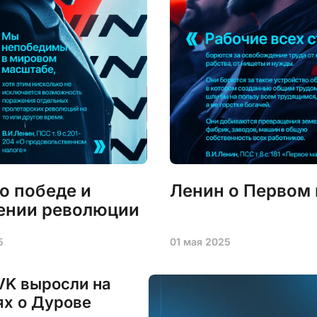
о победе и
Ленин о Первом
ении революции
5
01 мая 2025
VK выросли на
ях о Дурове