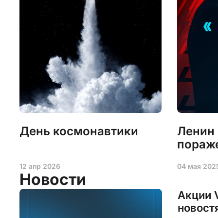
День космонавтики
Ленин 
пораж
12 апр 2026
04 мая 202
Новости
Акции 
новост