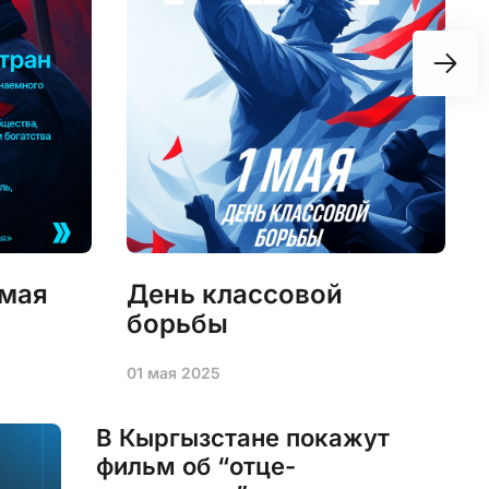
 мая
День классовой
борьбы
01 мая 2025
2
В Кыргызстане покажут
фильм об “отце-