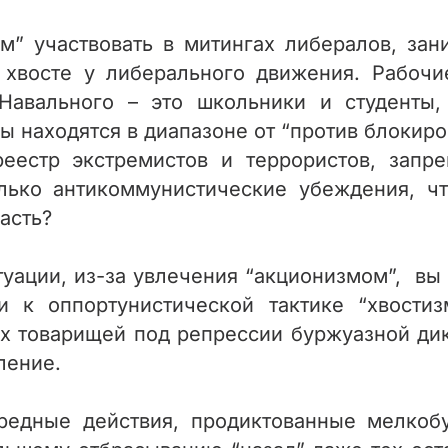
м” участвовать в митингах либералов, за
 хвосте у либерального движения.
Рабочи
Навального – это школьники и студенты,
ы находятся в диапазоне от “против блокир
еестр экстремистов и террористов, запр
ько антикоммунистические убеждения, чт
асть?
уации, из-за увлечения “акционизмом”, вы 
 к оппортунистической тактике “хвостизм
их товарищей под репрессии буржуазной дик
ление.
едные действия, продиктованные мелкоб