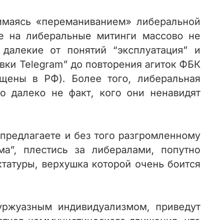
нимаясь «переманиванием» либеральной
е на либеральные митинги массово не
 далекие от понятий “эксплуатация” и
овки Telegram” до повторения агиток ФБК
ещены в РФ). Более того, либеральная
о далеко не факт, кого они ненавидят
предлагаете и без того разгромленному
а”, плестись за либералами, попутно
татуры, верхушка которой очень боится
уржуазным индивидуализмом, приведут