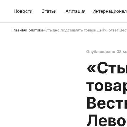
Новости
Статьи
Агитация
Интернационал
Главная
Политика
«Стыдно подставлять товарищей»: ответ Вес
Опубликовано
08 м
«Сты
това
Вест
Лево