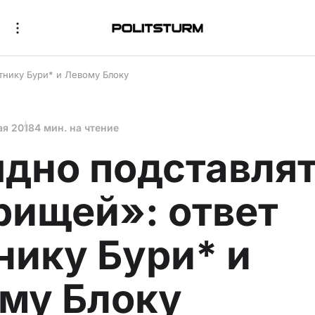
тнику Бури* и Левому Блоку
ая 2018
4 мин. на чтение
дно подставля
рищей»: ответ
нику Бури* и
му Блоку