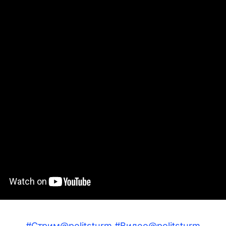
#Стрим@politsturm
#Видео@politsturm