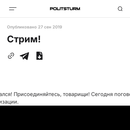
Опубликовано
27 сен 2019
Стрим!
ался! Присоединяйтесь, товарищи! Сегодня пого
зации.