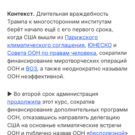
Контекст.
Длительная враждебность
Трампа к многосторонним институтам
берёт начало ещё с его первого срока,
когда США вышли из
Парижского
климатического соглашения
,
ЮНЕСКО
и
Совета ООН по правам человекa
, сократили
финансирование миротворческих операций
ООН и
ВОЗ
, а также неоднократно называли
ООН неэффективной.
► Во второй срок администрация
продолжила
этот курс, сократив
финансирование дополнительных программ
ООН, отказавшись направлять делегацию
США на основные климатические встречи
ООН и публично назвав ООН «
бесполезной
»