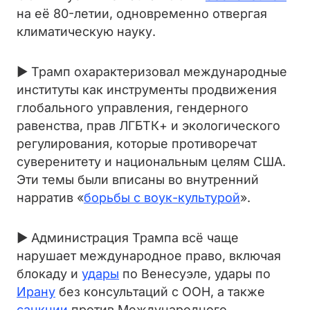
на её 80-летии, одновременно отвергая
климатическую науку.
► Трамп охарактеризовал международные
институты как инструменты продвижения
глобального управления, гендерного
равенства, прав ЛГБТК+ и экологического
регулирования, которые противоречат
суверенитету и национальным целям США.
Эти темы были вписаны во внутренний
нарратив «
борьбы с воук-культурой
».
► Администрация Трампа всё чаще
нарушает международное право, включая
блокаду и
удары
по Венесуэле, удары по
Ирану
без консультаций с ООН, а также
санкции
против Международного