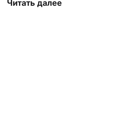
Читать далее
Марксистско-ленинское СМИ и организация