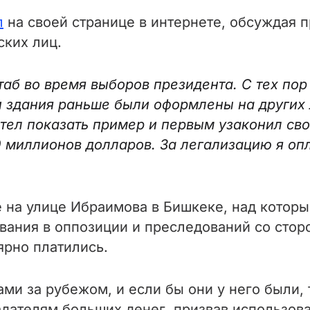
л
на своей странице в интернете, обсуждая 
ских лиц.
таб во время выборов президента. С тех пор
и здания раньше были оформлены на других 
отел показать пример и первым узаконил сво
 миллионов долларов. За легализацию я опл
 на улице Ибраимова в Бишкеке, над которы
бывания в оппозиции и преследований со сто
ярно платились.
ами за рубежом, и если бы они у него были,
адателям больших денег, призвав использова