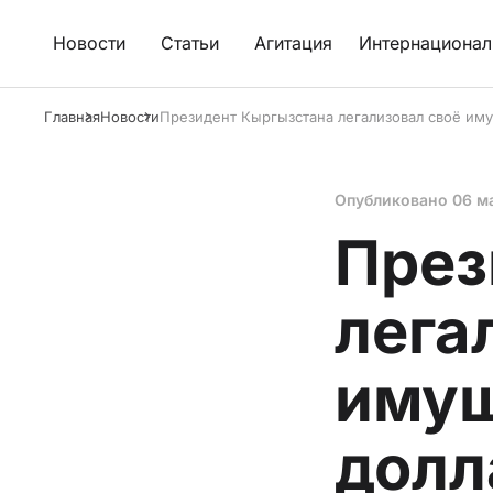
Новости
Статьи
Агитация
Интернационал
Главная
Новости
Президент Кыргызстана легализовал своё иму
Опубликовано
06 м
През
лега
имущ
долл