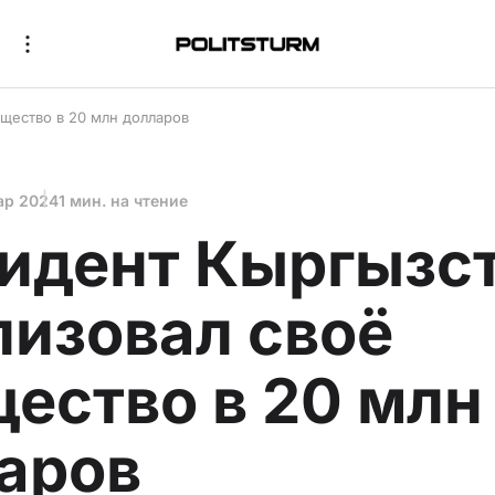
щество в 20 млн долларов
ар 2024
1 мин. на чтение
идент Кыргызс
лизовал своё
ество в 20 млн
аров