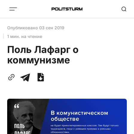
Опубликовано
03 сен 2019
1 мин. на чтение
Поль Лафарг о
коммунизме