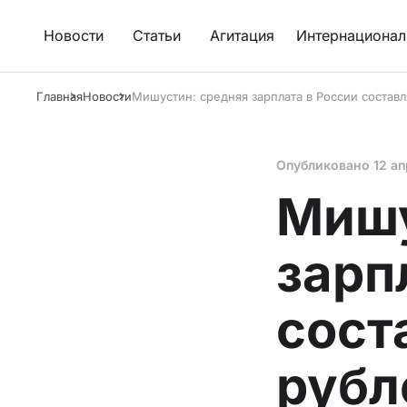
Новости
Статьи
Агитация
Интернационал
Главная
Новости
Мишустин: средняя зарплата в России составл
Опубликовано
12 а
Мишу
зарп
сост
рубл