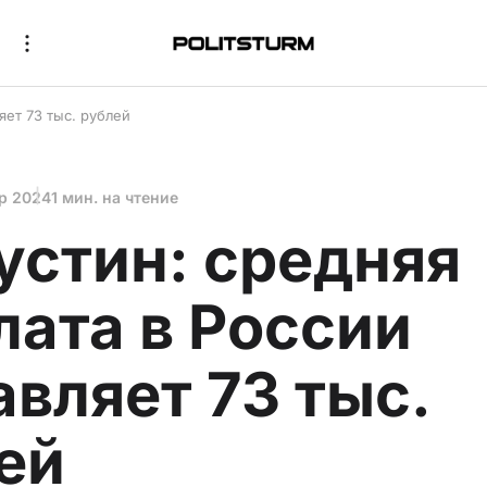
яет 73 тыс. рублей
пр 2024
1 мин. на чтение
стин: средняя
лата в России
авляет 73 тыс.
ей