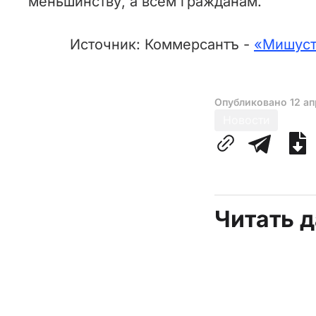
меньшинству, а всем гражданам.
Источник: Коммерсантъ -
«Мишусти
Опубликовано
12 а
Новости
Читать 