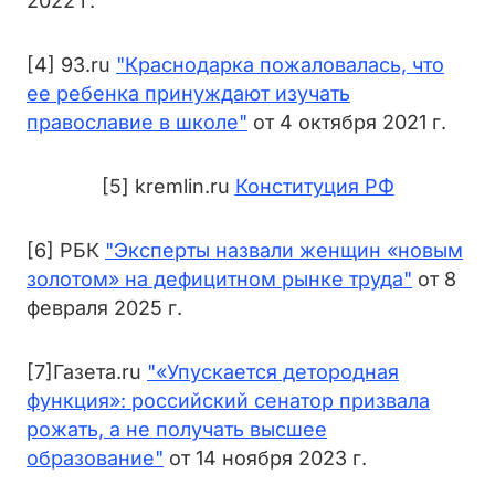
2022 г.
[4] 93.ru
"Краснодарка пожаловалась, что
ее ребенка принуждают изучать
православие в школе"
от 4 октября 2021 г.
[5] kremlin.ru
Конституция РФ
[6] РБК
"Эксперты назвали женщин «новым
золотом» на дефицитном рынке труда"
от 8
февраля 2025 г.
[7]Газета.ru
"«Упускается детородная
функция»: российский сенатор призвала
рожать, а не получать высшее
образование"
от 14 ноября 2023 г.