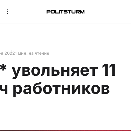
оя 2022
1 мин. на чтение
* увольняет 11
ч работников