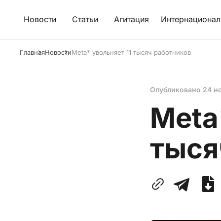
Новости
Статьи
Агитация
Интернационал
Главная
Новости
Meta* увольняет 11 тысяч работников
Опубликовано
24 н
Meta
тыся