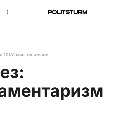
я 2018
1 мин. на чтение
ез:
аментаризм