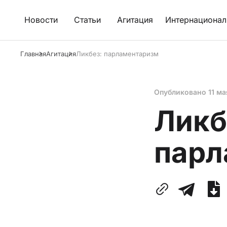
Новости
Статьи
Агитация
Интернационал
Главная
Агитация
Ликбез: парламентаризм
Опубликовано
11 ма
Ликб
парл