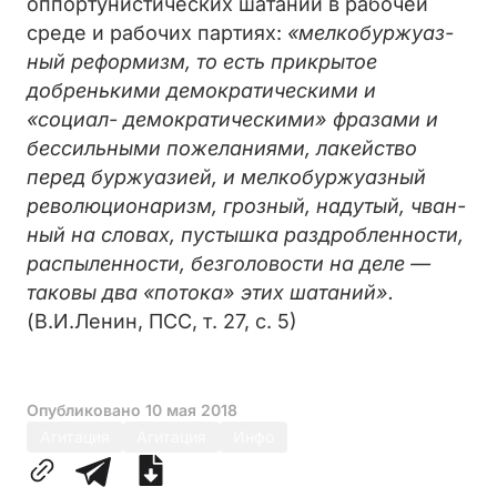
оппортунистических шатаний в рабочей
среде и рабочих партиях:
«мелкобуржуаз­
ный реформизм, то есть прикрытое
добренькими демократическими и
«социал- демократически­ми» фразами и
бессильными пожеланиями, ла­кейство
перед буржуазией, и мелкобуржуаз­ный
революционаризм, грозный, надутый, чван­
ный на словах, пустышка раздробленности,
распыленности, безголовости на деле —
таковы два «потока» этих шатаний».
(В.И.Ленин, ПСС, т. 27, с. 5)
Опубликовано
10 мая 2018
Агитация
Агитация
Инфо