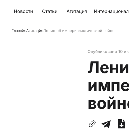
Новости
Статьи
Агитация
Интернационал
Главная
Агитация
Ленин об империалистической войне
Опубликовано
10 и
Лени
импе
войн