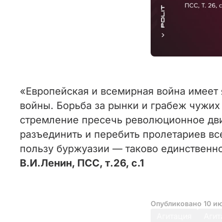
«Европейская и всемирная война имеет
войны. Борьба за рынки и грабеж чужих 
стремление пресечь революционное дви
разъединить и перебить пролетариев вс
пользу буржуазии — таково единственн
В.И.Ленин, ПСС, т.26, с.1
Опубликовано
10 и
Агитация
Агит