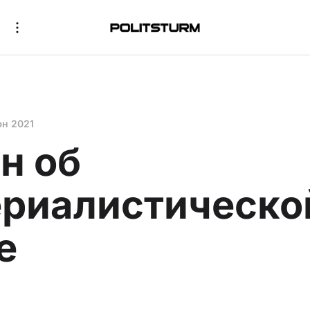
юн 2021
н об
риалистическо
е