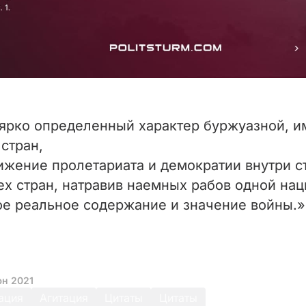
 ярко определенный характер буржуазной, и
стран,
жение пролетариата и демократии внутри ст
ех стран, натравив наемных рабов одной нац
ое реальное содержание и значение войны.»
юн 2021
ация
Агитация
Цитаты
Цитаты