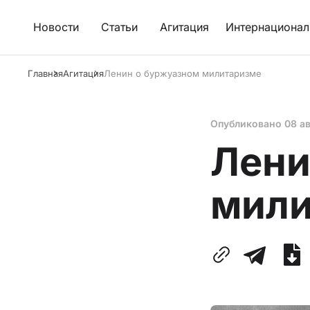
Новости
Статьи
Агитация
Интернационал
Главная
Агитация
Ленин о буржуазном милитаризме
Опубликовано
08 ав
Лени
мили