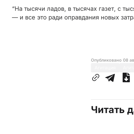
“На тысячи ладов, в тысячах газет, с ты
— и все это ради оправдания новых затр
Опубликовано
08 ав
Агитация
Агит
Читать 