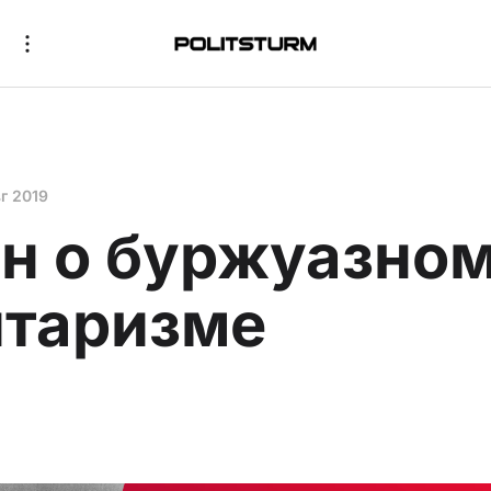
г 2019
н о буржуазно
таризме