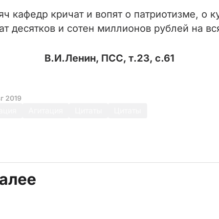
сяч кафедр кричат и вопят о патриотизме, о к
ат десятков и сотен миллионов рублей на вс
В.И.Ленин, ПСС, т.23, с.61
г 2019
ация
Агитация
Цитаты
Цитаты
далее