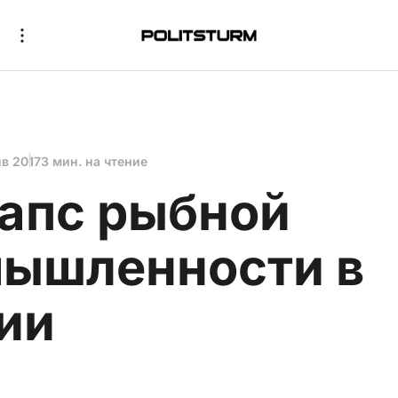
нв 2017
3 мин. на чтение
апс рыбной
ышленности в
ии