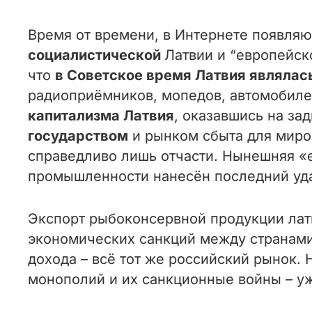
Время от времени, в Интернете появля
социалистической
Латвии и “европейс
что
в Советское время Латвия являла
радиоприёмников, мопедов, автомобилей
капитализма Латвия
, оказавшись на за
государством
и рынком сбыта для миров
справедливо лишь отчасти. Нынешняя «
промышленности нанесён последний уд
Экспорт рыбоконсервной продукции латв
экономических санкций между странами
дохода – всё тот же российский рынок. Н
монополий и их санкционные войны – уж