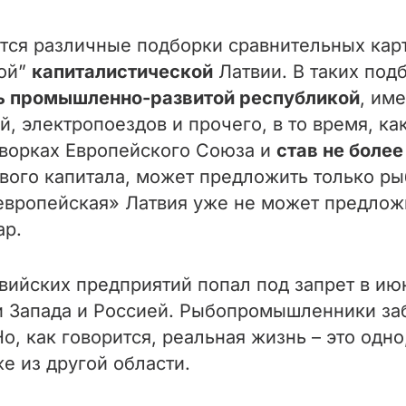
ются различные подборки сравнительных ка
кой”
капиталистической
Латвии. В таких подб
сь промышленно-развитой республикой
, им
, электропоездов и прочего, в то время, ка
дворках Европейского Союза и
став не боле
ого капитала, может предложить только ры
европейская» Латвия уже не может предло
ар.
ийских предприятий попал под запрет в июн
 Запада и Россией. Рыбопромышленники забе
о, как говорится, реальная жизнь – это одно
е из другой области.