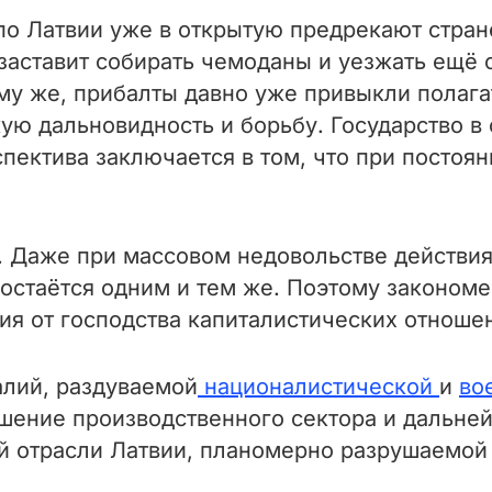
о Латвии уже в открытую предрекают стран
заставит собирать чемоданы и уезжать ещё о
ому же, прибалты давно уже привыкли полаг
кую дальновидность и борьбу. Государство в
спектива заключается в том, что при посто
. Даже при массовом недовольстве действи
стаётся одним и тем же. Поэтому закономер
ия от господства капиталистических отноше
алий, раздуваемой
националистической
и
во
шение производственного сектора и дальней
й отрасли Латвии, планомерно разрушаемой