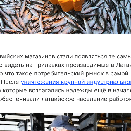
твийских магазинов стали появляться те сам
о видеть на прилавках производимые в Лат
 что такое потребительский рынок в самой 
. После
уничтожения крупной индустриальн
а которые возлагались надежды ещё в начале
 обеспечивали латвийское население работо