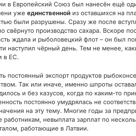
вии в Европейский Союз был нанесён ещё од
мени уже
единственной
из оставшихся на пла
тью были разрушены. Сразу же после вступл
о свёрнуто производство сахара. Вскоре пос
асть ждала и рыболовецкий флот – он был п
 наступил чёрный день. Тем не менее, как
 в ЕС.
ить постоянный экспорт продуктов рыбоконс
твом. Так или иначе, именно шпроты остава
дилось и без казусов, когда по каким-то 
нность постоянно умудрялась не соответств
начения на эту тему. Многие годы за предп
 работникам, невыплата зарплат по несколь
талом, работающие в Латвии.