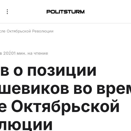
осле Октябрьской Революции
нв 2020
1 мин. на чтение
в о позиции
шевиков во вре
е Октябрьской
олюции