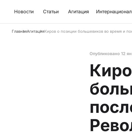
Новости
Статьи
Агитация
Интернационал
Главная
Агитация
Киров о позиции большевиков во время и п
Опубликовано
12 я
Киро
боль
посл
Рев