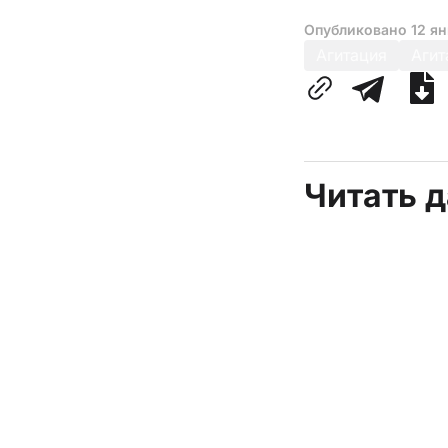
Опубликовано
12 я
Агитация
Агит
Читать 