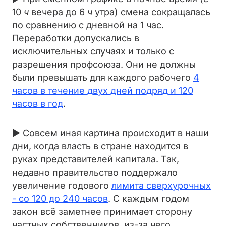
10
ч
вечера до 6
ч
утра) смена сокращалась
по сравнению с дневной на 1 час.
Переработки допускались в
исключительных случаях и только с
разрешения профсоюза. Они не должны
были превышать для каждого рабочего
4
часов в течение двух дней подряд и 120
часов в год
.
► Совсем иная картина происходит в наши
дни, когда власть в стране находится в
руках представителей капитала. Так,
недавно правительство поддержало
увеличение годового
лимита сверхурочных
- со 120 до 240 часов
. С каждым годом
закон всё заметнее принимает сторону
частных собственников, из-за чего