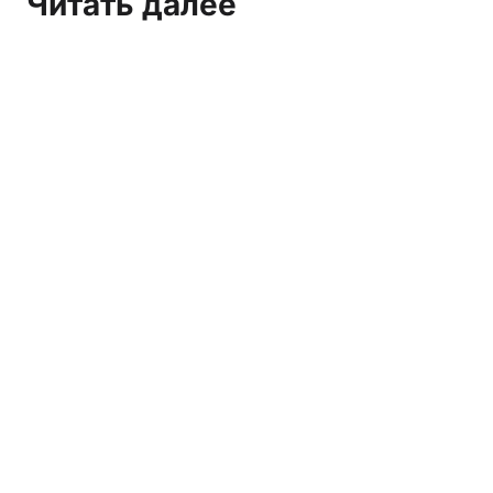
Читать далее
Марксистско-ленинское СМИ и организация