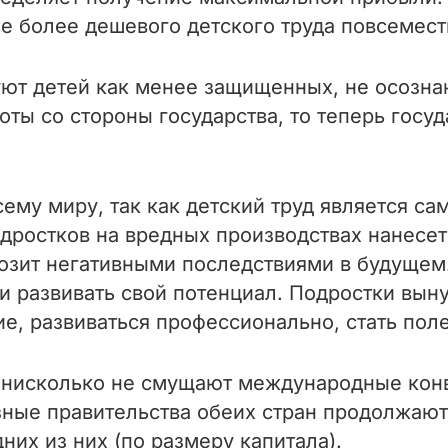
е более дешевого детского труда повсемес
ют детей как менее защищенных, не осозна
ты со стороны государства, то теперь госуд
ему миру, так как детский труд является с
одростков на вредных производствах нанесе
розит негативными последствиями в будуще
 развивать свой потенциал. Подростки выну
ие, развиваться профессионально, стать п
и нисколько не смущают международные конв
зные правительства обеих стран продолжают
них из них (по размеру капитала).