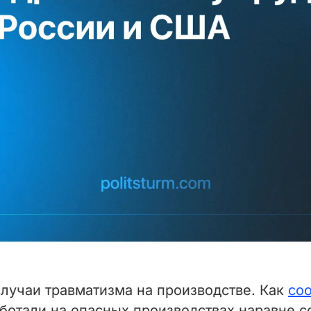
лучаи травматизма на производстве. Как
со
аботали на опасных производствах наравне 