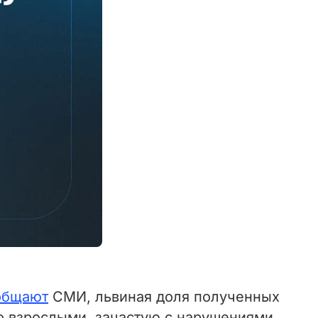
общают
СМИ, львиная доля полученных
со взрослыми, зачастую с нарушениями