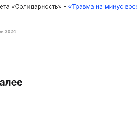
ета «Солидарность» -
«Травма на минус вос
юн 2024
далее