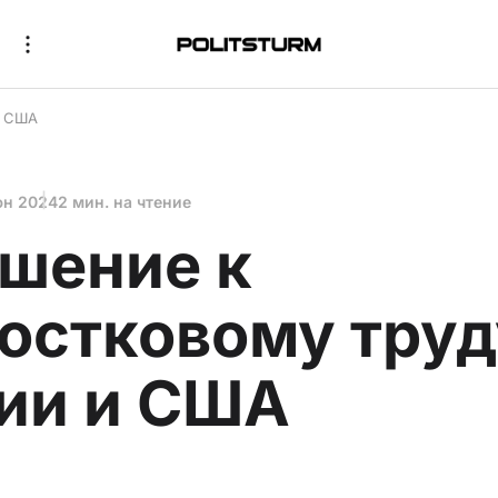
и США
юн 2024
2 мин. на чтение
шение к
остковому труд
ии и США