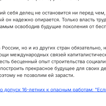
й себя делец не остановится ни перед чем,
ый он надежно опирается. Только власть тру
самым освободив будущие поколения от бес
 России, но и из других стран обязательно
ощи международных связей капиталистическ
 есть бесценный опыт строительства социал
построить прекрасное будущее для своих дет
оэтому не позволим ей зарасти.
ро допуск 16-летних к опасным работам: "Ес