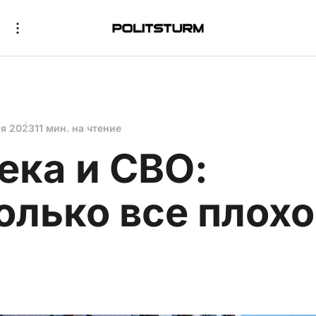
ая 2023
11 мин. на чтение
ека и СВО:
олько все плохо