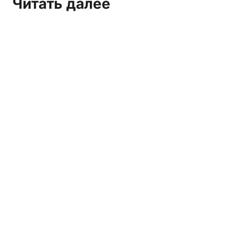
Читать далее
Марксистско-ленинское СМИ и организация