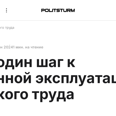
го труда
ен 2024
1 мин. на чтение
один шаг к
нной эксплуата
кого труда