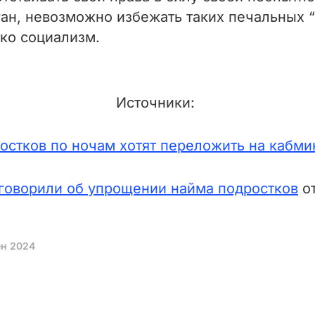
ган, невозможно избежать таких печальных 
ько социализм.
Источники:
остков по ночам хотят переложить на кабми
аговорили об упрощении найма подростков
от
ен 2024