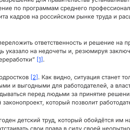
ение по программам среднего профессионал
та кадров на российском рынке труда и ра
переложить ответственность и решение на п
дь указало на недочеты и, резюмируя заклю
переработки”
[1]
.
подростков
[2]
. Как видно, ситуация станет т
ми и выгодными для работодателей, а власт
вдываться перед людьми за принятие решения
законопроект, который позволит работодат
оден детский труд, который обойдётся им н
отстаивать свои права в силу своей неопытн