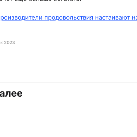
роизводители продовольствия настаивают н
ек 2023
далее