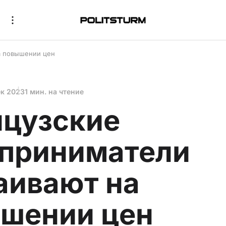
а повышении цен
ек 2023
1 мин. на чтение
цузские
приниматели
аивают на
шении цен