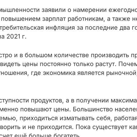
мышленности заявили о намерении ежегодн
 повышением зарплат работникам, а также н
требительская инфляция за последние два г
а 2021 г.
тро и в большом количестве производить пр
видеть цены постоянно только растут. Почем
ношения, где экономика является рыночной,
тупности продуктов, а в получении максима
менно повышают цены. Большинство населен
семью, приходиться изматывать себя, работа
оворить и не приходится. Пока существует к
 счет ещё больше богатеть.