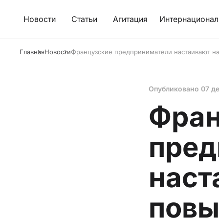
Новости
Статьи
Агитация
Интернационал
Главная
Новости
Французские предприниматели настаивают н
Опубликовано
07 д
Фран
пред
наст
повы