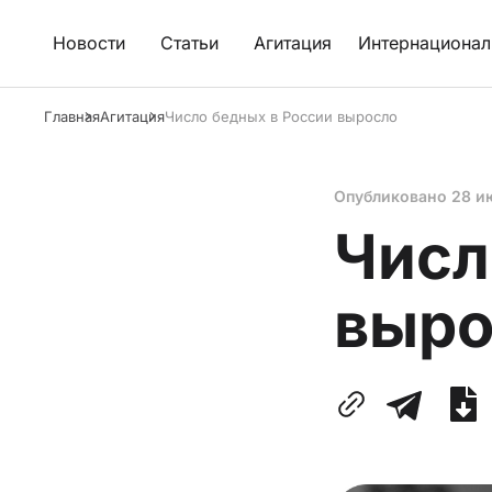
Новости
Статьи
Агитация
Интернационал
Главная
Агитация
Число бедных в России выросло
Опубликовано
28 и
Числ
выро