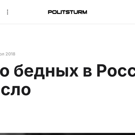
юл 2018
о бедных в Рос
сло