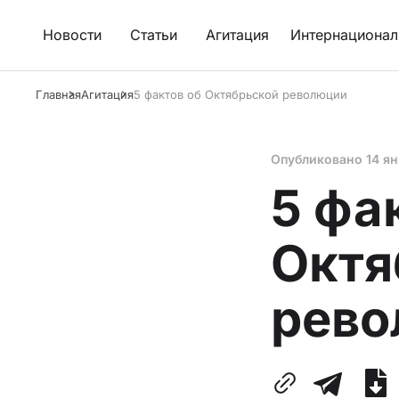
Новости
Статьи
Агитация
Интернационал
Главная
Агитация
5 фактов об Октябрьской революции
Опубликовано
14 я
5 фа
Октя
рево