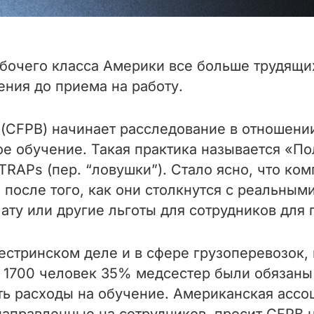
абочего класса Америки все больше трудящи
ения до приема на работу.
(CFPB) начинает расследование в отношен
ое обучение. Такая практика называется «П
APs (пер. “ловушки”). Стало ясно, что ком
 после того, как они столкнутся с реальным
ту или другие льготы для сотрудников для
естринском деле и в сфере грузоперевозок, 
 1700 человек 35% медсестер были обязаны 
ть расходы на обучение. Американская ассо