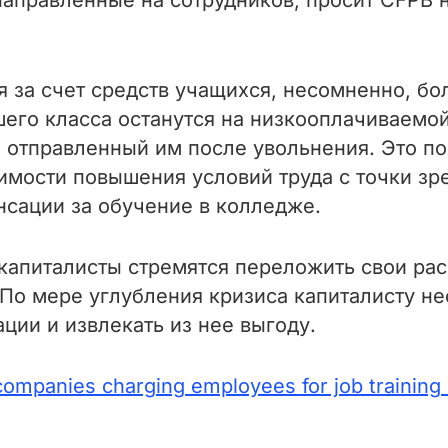
направленные на сотрудников, просит CFPB 
за счет средств учащихся, несомненно, бол
шего класса останутся на низкооплачиваемой
е, отправленный им после увольнения. Это п
мости повышения условий труда с точки зре
нсации за обучение в колледже.
капиталисты стремятся переложить свои рас
По мере углубления кризиса капиталисту не
ции и извлекать из нее выгоду.
ompanies charging employees for job training i