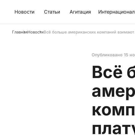
Новости
Статьи
Агитация
Интернационал
Главная
Новости
Всё больше американских компаний взимают 
Опубликовано
15 н
Всё 
амер
комп
плат