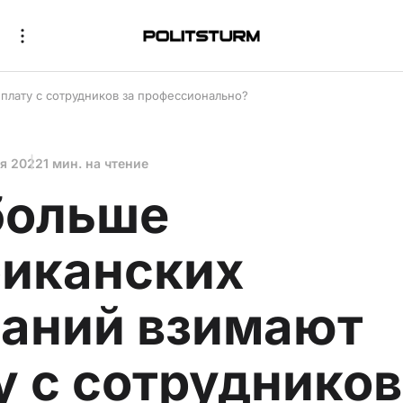
плату с сотрудников за профессионально?
оя 2022
1 мин. на чтение
больше
иканских
аний взимают
у с сотрудников