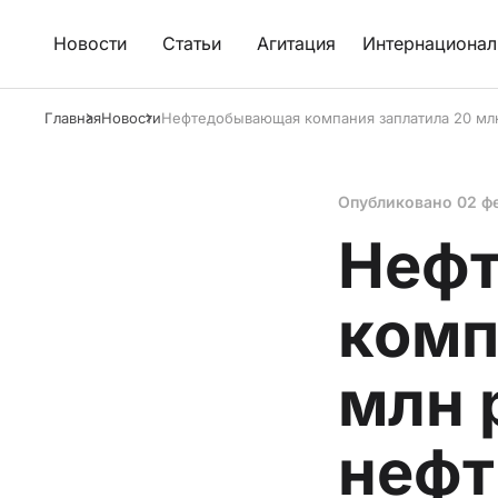
Новости
Статьи
Агитация
Интернационал
Главная
Новости
Нефтедобывающая компания заплатила 20 млн
Опубликовано
02 ф
Неф
комп
млн 
нефт