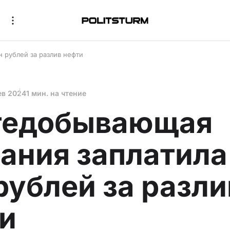
 рублей за разлив нефти
ев 2024
1 мин. на чтение
тедобывающая
ания заплатила
рублей за разли
и