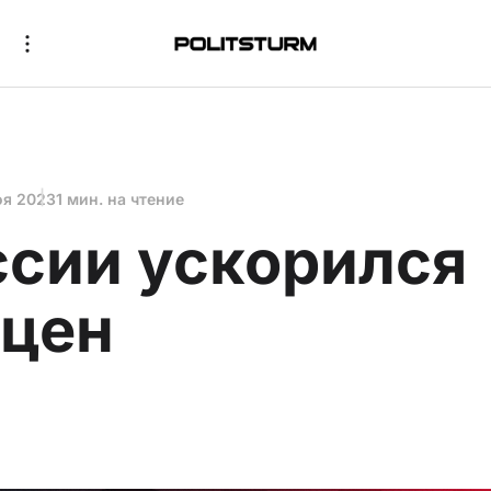
оя 2023
1 мин. на чтение
ссии ускорился
 цен