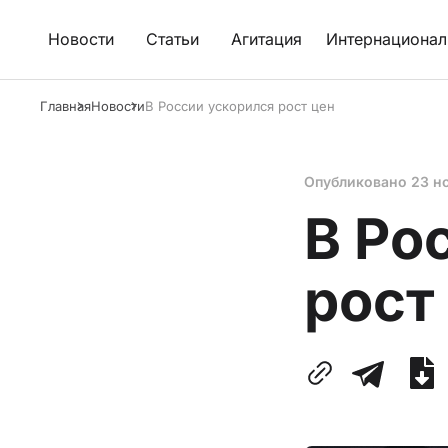
Новости
Статьи
Агитация
Интернационал
Главная
Новости
В России ускорился рост цен
Опубликовано
23 н
В Ро
рост