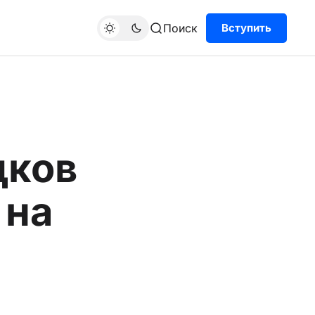
Поиск
Вступить
дков
 на