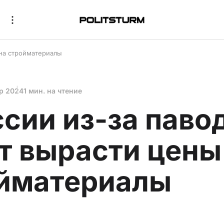
 на стройматериалы
пр 2024
1 мин. на чтение
ссии из-за паво
т вырасти цены
йматериалы