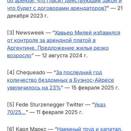
об аренде: что гласит действующий закон и
что будет с договорами арендаторов?
” — 21
декабря 2023 г.
[3] Newsweek — “
Хавьер Милей избавился
от контроля за арендной платой в
Аргентине. Предложение жилья резко
возросло
” — 12 августа 2024 г.
[4] Chequeado — “
За последний год
количество бездомных в Буэнос-Айресе
увеличилось на 23%
” — 15 февраля 2025 г.
[5] Fede Sturzenegger Twitter — “
Указ
70/25…
” — 11 февраля 2025 г.
[6] Карл Маркс — “
Наемный труд и капитал.