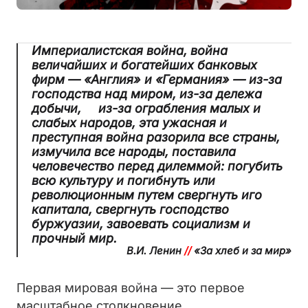
Империалистская война, война
величайших и богатейших банковых
фирм — «Англия» и «Германия» — из-за
господства над миром, из-за дележа
добычи,
из-за ограбления малых и
слабых народов, эта ужасная и
преступная война разорила все страны,
измучила все народы, поставила
человечество перед дилеммой: погубить
всю культуру и погибнуть или
революционным путем свергнуть иго
капитала, свергнуть господство
буржуазии, завоевать социализм и
прочный мир.
В.И. Ленин
//
«За хлеб и за мир
»
Первая мировая война — это первое
масштабное столкновение