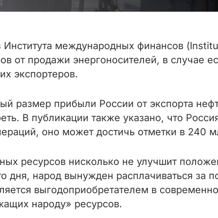
нститута международных финансов (Institute 
ов от продажи энергоносителей, в случае ес
их экспортеров.
ый размер прибыли России от экспорта неф
реть. В публикации также указано, что Росс
ераций, оно может достичь отметки в 240 м
дных ресурсов нисколько не улучшит положе
о дня, народ вынужден расплачиваться за по
является выгодоприобретателем в современн
жащих народу» ресурсов.