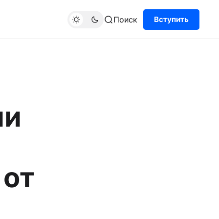
Поиск
Вступить
ии
 от