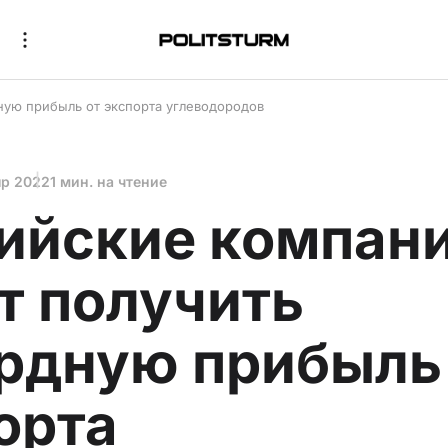
ную прибыль от экспорта углеводородов
пр 2022
1 мин. на чтение
ийские компан
т получить
рдную прибыль
орта