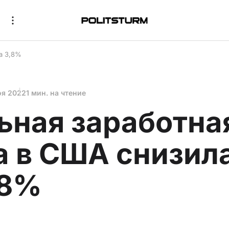
а 3,8%
оя 2022
1 мин. на чтение
ьная заработна
а в США снизил
,8%