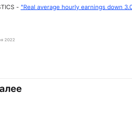
STICS -
"Real average hourly earnings down 3.
оя 2022
далее