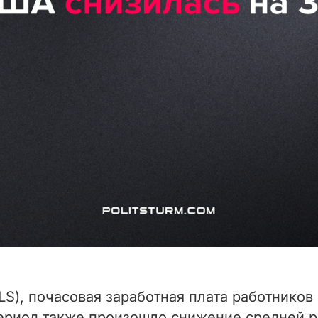
S), почасовая заработная плата работников
период также произошло снижение средней р