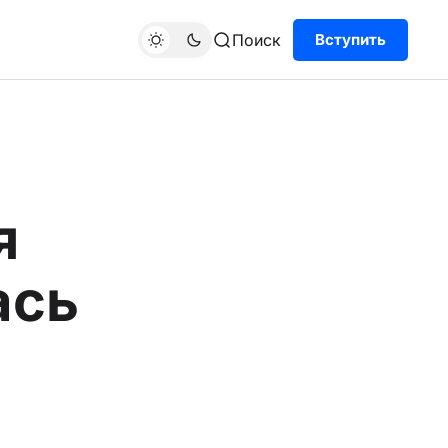
Поиск
Вступить
я
ась