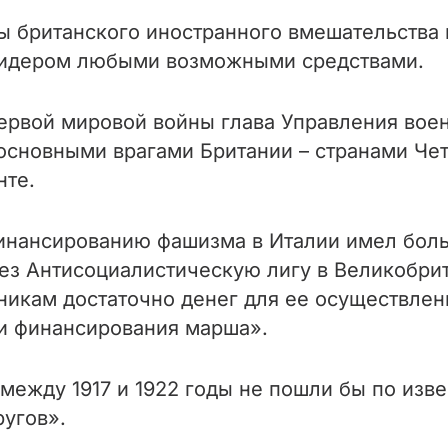
 британского иностранного вмешательства в
 лидером любыми возможными средствами.
ервой мировой войны глава Управления воен
основными врагами Британии – странами Чет
нте.
финансированию фашизма в Италии имел бол
з Антисоциалистическую лигу в Великобрита
икам достаточно денег для ее осуществлени
и финансирования марша».
между 1917 и 1922 годы не пошли бы по изве
угов».