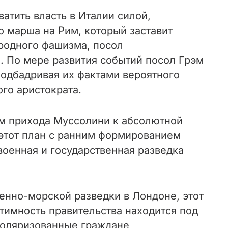
атить власть в Италии силой,
о марша на Рим, который заставит
родного фашизма, посол
. По мере развития событий посол Грэм
подбадривая их фактами вероятного
го аристократа.
м прихода Муссолини к абсолютной
 этот план с ранним формированием
военная и государственная разведка
енно-морской разведки в Лондоне, этот
тимность правительства находится под
 поляризованные граждане