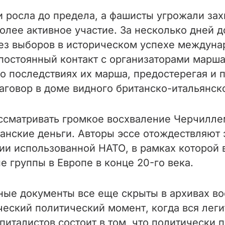
 росла до предела, а фашисты угрожали захв
олее активное участие. За несколько дней д
без выборов в историческом успехе междуна
остоянный контакт с организаторами марша
 последствиях их марша, предостерегая и 
аговор в доме видного британско-итальянско
ссматривать громкое восхваление Черчилле
итанские деньги. Авторы эссе отождествляют
ии использованной НАТО, в рамках которой 
группы в Европе в конце 20-го века.
ные документы все еще скрыты в архивах во
ческий политический момент, когда вся леги
питалистов состоит в том, что политически