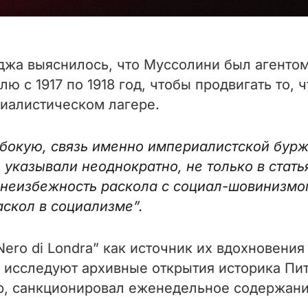
джа выяснилось, что Муссолини был агенто
ю с 1917 по 1918 год, чтобы продвигать то, 
иалистическом лагере.
убокую, связь именно империалистской бурж
казывали неоднократно, не только в статья
неизбежность раскола с социал-шовинизмо
аскол в социализме”.
Nero di Londra” как источник их вдохновени
 исследуют архивные открытия историка Пит
р, санкционировал еженедельное содержан