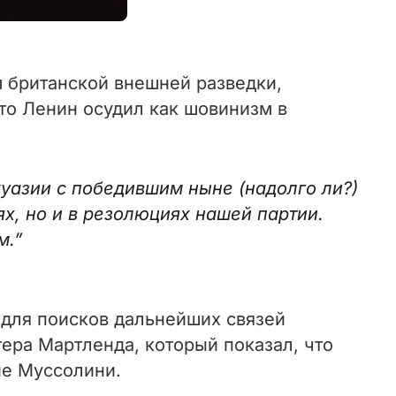
м британской внешней разведки,
что Ленин осудил как шовинизм в
уазии с победившим ныне (надолго ли?)
х, но и в резолюциях нашей партии.
м.”
я для поисков дальнейших связей
ера Мартленда, который показал, что
ие Муссолини.