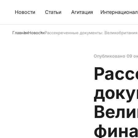
Новости
Статьи
Агитация
Интернационал
Главная
Новости
Рассекреченные документы: Великобритания
Опубликовано
09 о
Расс
доку
Вели
фина