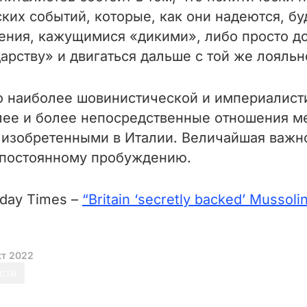
ких событий, которые, как они надеются, б
ения, кажущимися «дикими», либо просто до
рству» и двигаться дальше с той же лояльно
го наиболее шовинистической и империалист
олее и более непосредственные отношения м
, изобретенными в Италии. Величайшая важно
х постоянному пробуждению.
day Times –
“Britain ‘secretly backed’ Mussol
кт 2022
сти