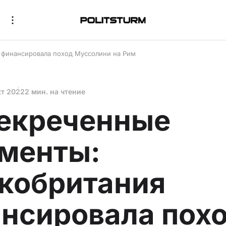
 финансировала поход Муссолини на Рим
кт 2022
2 мин. на чтение
екреченные
менты:
кобритания
нсировала пох