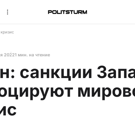
 кризис
ая 2022
1 мин. на чтение
н: санкции Зап
оцируют миров
ис