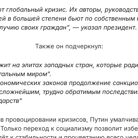
т глобальный кризис. Их авторы, руководст
й в большей степени бьют по собственным
лучию своих граждан”, — указал президент
Также он подчеркнул:
жит на элитах западных стран, которые рад
тальным миром”.
экономических законов продолжение санкци
 сложнейшим, трудно обратимым последстви
ударств”
в провоцировании кризисов, Путин умалчива
.
Только переход к социализму позволит изб
дёт к стабильности и процветанию всего чел