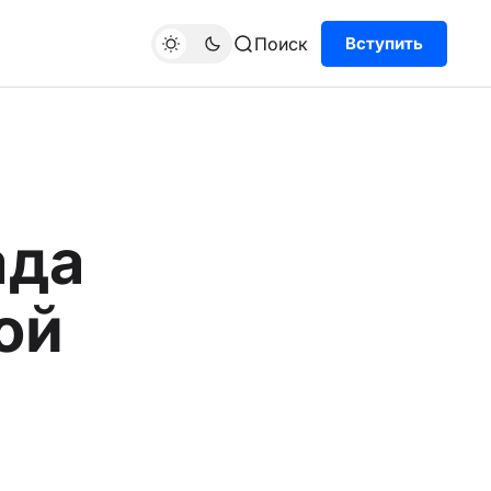
Поиск
Вступить
ада
ой