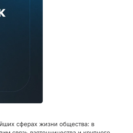
йших сферах жизни общества: в
дим связь взяточничества и крупного