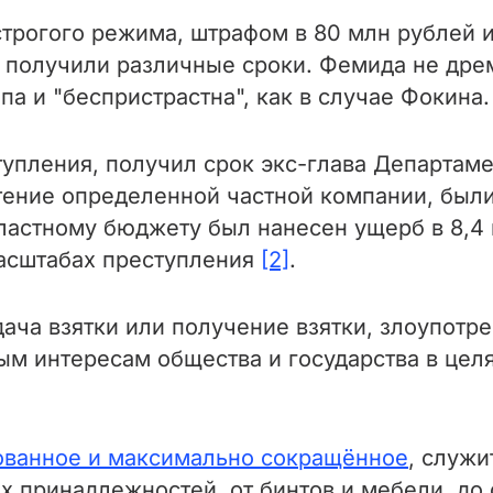
строгого режима, штрафом в 80 млн рублей 
е получили различные сроки. Фемида не дре
епа и "беспристрастна", как в случае Фокина
тупления, получил срок экс-глава Департам
чтение определенной частной компании, был
ластному бюджету был нанесен ущерб в 8,4 
масштабах преступления
[2]
.
дача взятки или получение взятки, злоупот
м интересам общества и государства в целя
ованное и максимально сокращённое
, служи
х принадлежностей, от бинтов и мебели, до