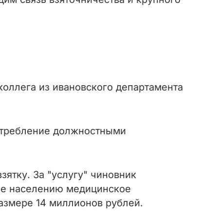
о коллега из ивановского департамента
отребление должностными
зятку. За "услугу" чиновник
ое населению медицинское
азмере 14 миллионов рублей.