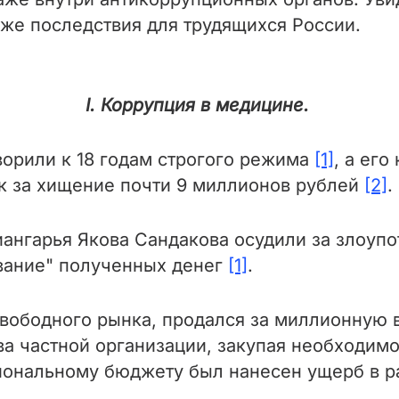
акже последствия для трудящихся России.
I. Коррупция в медицине.
ворили к 18 годам строгого режима
[1]
, а ег
к за хищение почти 9 миллионов рублей
[2]
.
ангарья Якова Сандакова осудили за злоуп
вание" полученных денег
[1]
.
вободного рынка, продался за миллионную в
а частной организации, закупая необходим
иональному бюджету был нанесен ущерб в р