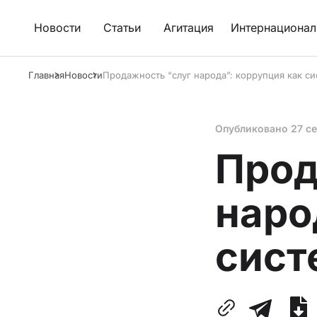
Новости
Статьи
Агитация
Интернационал
Главная
Новости
Продажность “слуг народа”: коррупция как с
Опубликовано
27 с
Прод
наро
сист