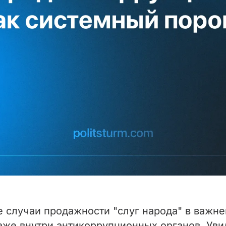
 случаи продажности "слуг народа" в важне
аже внутри антикоррупционных органов. Уви