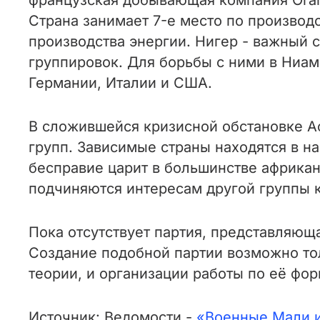
французская добывающая компания Oran
Страна занимает 7-е место по производ
производства энергии. Нигер - важный
группировок. Для борьбы с ними в Ниа
Германии, Италии и США.
В сложившейся кризисной обстановке А
групп. Зависимые страны находятся в н
бесправие царит в большинстве африкан
подчиняются интересам другой группы к
Пока отсутствует партия, представляющ
Создание подобной партии возможно то
теории, и организации работы по её фо
Источник: Ведомости -
«Военные Мали и