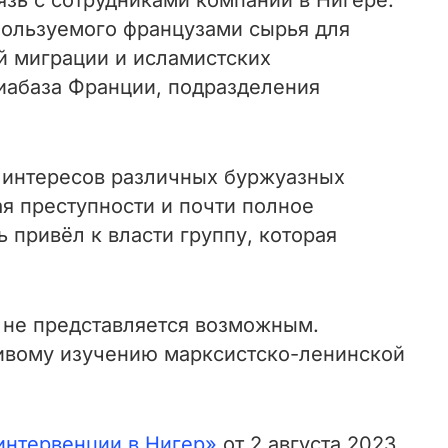
зь с сотрудниками компании в Нигере.
спользуемого французами сырья для
й миграции и исламистских
иабаза Франции, подразделения
 интересов различных буржуазных
я преступности и почти полное
 привёл к власти группу, которая
ю не представляется возможным.
ивому изучению марксистско-ленинской
интервенции в Нигер»
от 2 августа 2023