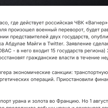
со, где действует российская ЧВК «Вагнер
юля произошел военный переворот, будет р
нии представителей двух государств, опубли
а Абдулае Майги в Twitter. Заявление сдел
ВАС - в него входит 15 государств региона
осстановят гражданские власти в течение не
гера экономические санкции: транспортную 
ргетических операций. Приостановили фин
орт урана и золота во Францию. Но 1 август