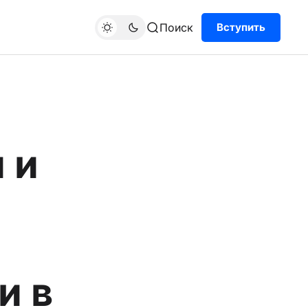
Поиск
Вступить
 и
и в