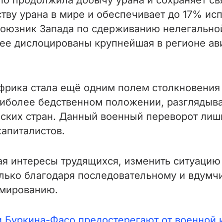
o продолжила добычу урана и сохраняет свя
ству урана в мире и обеспечивает до 17% и
 союзник Запада по сдерживанию нелегально
мее дислоцированы крупнейшая в регионе ав
фрика стала ещё одним полем столкновения
аиболее бедственном положении, разглядыва
ских стран. Данный военный переворот лишь
апиталистов.
ая интересы трудящихся, изменить ситуаци
лько благодаря последовательному и вдумч
рмированию.
 Буркина-Фасо предостерегают от военной 