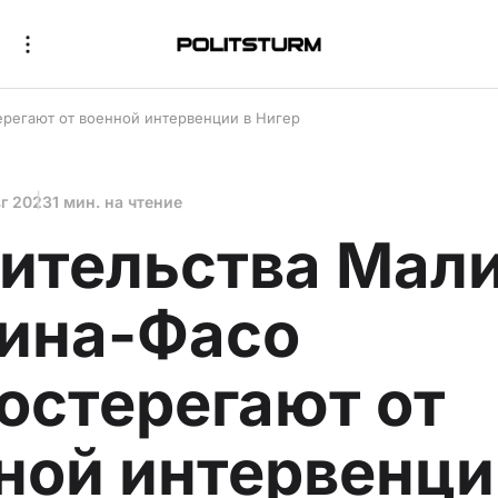
ерегают от военной интервенции в Нигер
вг 2023
1 мин. на чтение
ительства Мали
ина-Фасо
остерегают от
ной интервенци