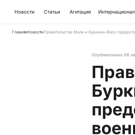
Новости
Статьи
Агитация
Интернационал
Главная
Новости
Правительства Мали и Буркина-Фасо предост
Опубликовано
08 а
Прав
Бурк
пред
воен