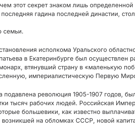
и чем этот секрет знаком лишь определенно
я последняя гадина последней династии, сто
о семьи.
остановления исполкома Уральского областно
патьева в Екатеринбурге был осуществлен ра
монарх, втянувший страну в «маленькую поб
ысленную, империалистическую Первую Мир
а подавлена революция 1905-1907 годов, бы
тки тысяч рабочих людей. Российская Импе
торые большевики, как известно выплачиват
 возникшей на обломках СССР, новой капит