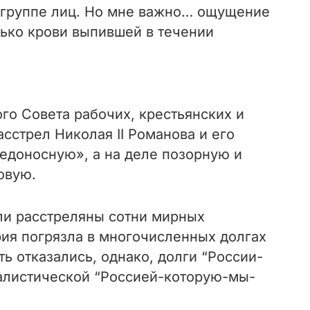
й группе лиц. Но мне важно… ощущение
лько крови выпившей в течении
го Совета рабочих, крестьянских и
сстрел Николая II Романова и его
едоносную», а на деле позорную и
овую.
ли расстреляны сотни мирных
рия погрязла в многочисленных долгах
ь отказались, однако, долги “России-
алистической “Россией-которую-мы-