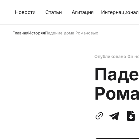
Новости
Статьи
Агитация
Интернационал
Главная
История
Падение дома Романовых
Опубликовано
05 н
Паде
Ром