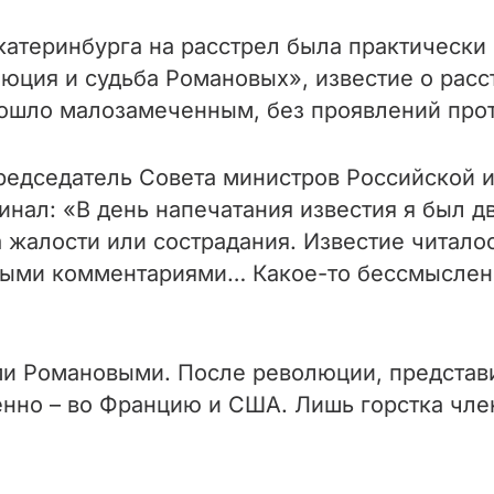
Екатеринбурга на расстрел была практически
юция и судьба Романовых», известие о расс
ошло малозамеченным, без проявлений прот
едседатель Совета министров Российской и
нал: «В день напечатания известия я был дв
 жалости или сострадания. Известие читало
ыми комментариями… Какое-то бессмысленн
ми Романовыми. После революции, представи
енно – во Францию и США. Лишь горстка чле