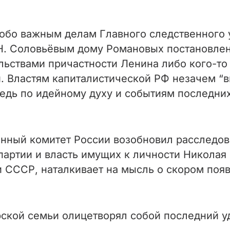
обо важным делам Главного следственного 
Н. Соловьёвым дому Романовых постановлени
ьствами причастности Ленина либо кого-то 
. Властям капиталистической РФ незачем “
ведь по идейному духу и событиям последних
енный комитет России возобновил расследов
артии и власть имущих к личности Николая I
и СССР, наталкивает на мысль о скором поя
рской семьи олицетворял собой последний у