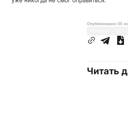
уже никогда не смог оправиться.
Опубликовано
05 н
История
Исто
Читать 