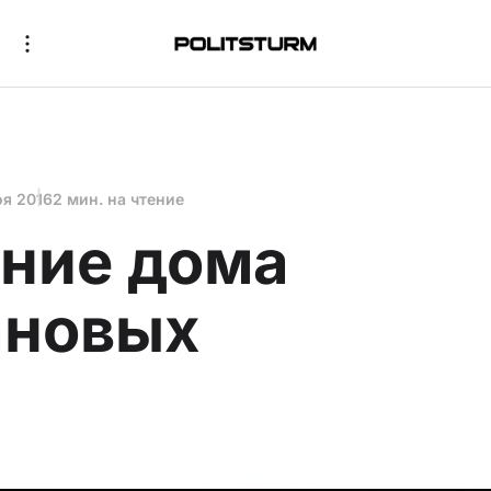
оя 2016
2 мин. на чтение
ние дома
ановых