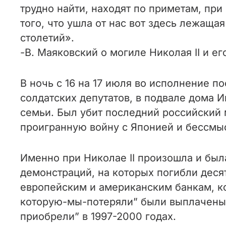
трудно найти, находят по приметам, пр
того, что ушла от нас вот здесь лежаща
столетий».
-В. Маяковский о могиле Николая II и ег
В ночь с 16 на 17 июля во исполнение п
солдатских депутатов, в подвале дома И
семьи. Был убит последний российский 
проигранную войну с Японией и бессм
Именно при Николае II произошла и был
демонстраций, на которых погибли деся
европейским и американским банкам, ко
которую-мы-потеряли” были выплачены
приобрели” в 1997-2000 годах.