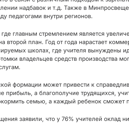
слении надбавок и т.д. Также в Минпросвещ
у педагогами внутри регионов.
 где главным стремлением является увелич
на второй план. Год от года нарастает комм
сируемых школах, где учителя вынуждены ид
отомки владельцев средств производства мо
слугам.
кой формации может привести к справедлив
 не прибыль, а благополучие трудящихся, у
рокормить семью, а каждый ребенок сможет 
щения заявили, что у 76% учителей оклад ни