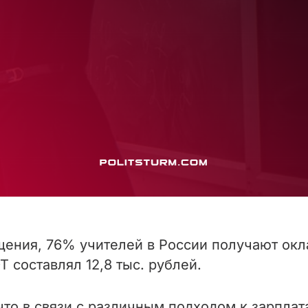
ения, 76% учителей в России получают ок
Т составлял 12,8 тыс. рублей.
то в связи с различным подходом к зарплат