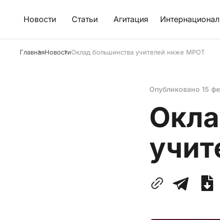
Новости
Статьи
Агитация
Интернационал
Главная
Новости
Оклад большинства учителей ниже МРОТ
Опубликовано
15 ф
Окла
учит