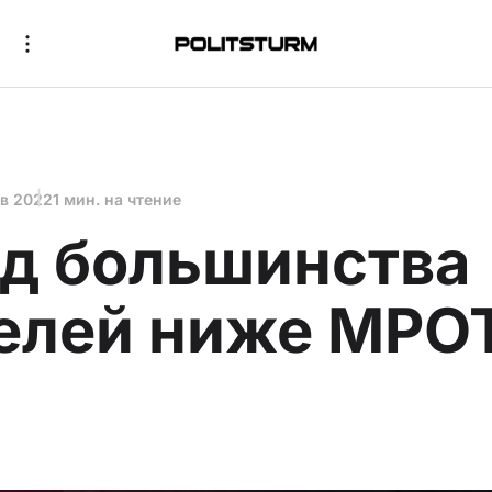
ев 2022
1 мин. на чтение
д большинства
елей ниже МРО