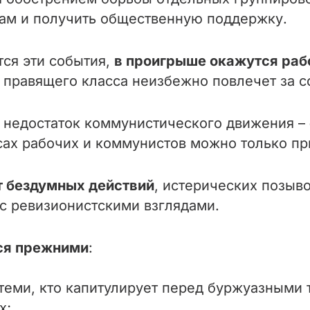
сам и получить общественную поддержку.
тся эти события,
в проигрыше окажутся раб
 правящего класса неизбежно повлечет за 
й недостаток коммунистического движения –
сах рабочих и коммунистов можно только пр
т бездумных действий
, истерических позыв
с ревизионистскими взглядами.
ся прежними
:
теми, кто капитулирует перед буржуазными 
х;