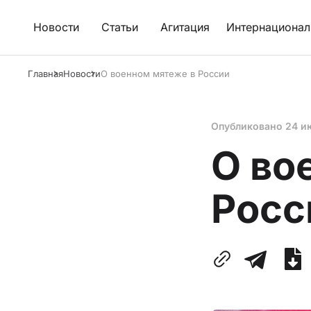
Новости
Статьи
Агитация
Интернационал
Главная
Новости
О военном мятеже в России
Опубликовано
24 и
О во
Росс