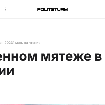
юн 2023
1 мин. на чтение
енном мятеже в
ии