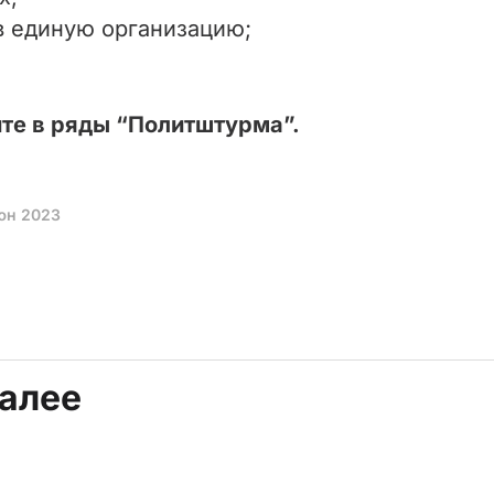
в единую организацию;
те в ряды “Политштурма”.
юн 2023
далее