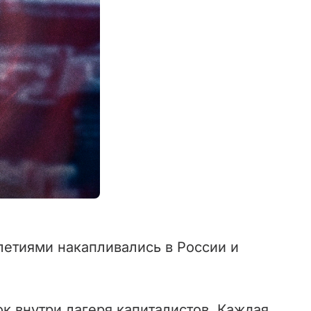
летиями накапливались в России и
к внутри лагеря капиталистов. Каждая