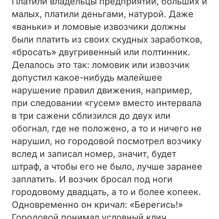
Платили владельцы предприятий, больших и
малых, платили деньгами, натурой. Даже
«ваньки» и ломовые извозчики должны
были платить из своих скудных заработков,
«бросать» двугривенный или полтинник.
Делалось это так: ломовик или извозчик
допустил какое-нибудь малейшее
нарушение правил движения, например,
при следовании «гусем» вместо интервала
в три сажени сблизился до двух или
обогнал, где не положено, а то и ничего не
нарушил, но городовой посмотрел возчику
вслед и записал номер, значит, будет
штраф, а чтобы его не было, лучше заранее
заплатить. И возчик бросал под ноги
городовому двадцать, а то и более копеек.
Одновременно он кричал: «Берегись!»
Городовой понимал условный клич,