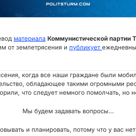
евод
материала
Коммунистической партии 
им от землетрясения и
публикует
ежедневны
ясения, когда все наши граждане были моби
ельство, обладающее такими огромными ресу
орили, что следует немного помолчать, но н
Мы будем задавать вопросы...
вывать и планировать, потому что у вас нет 