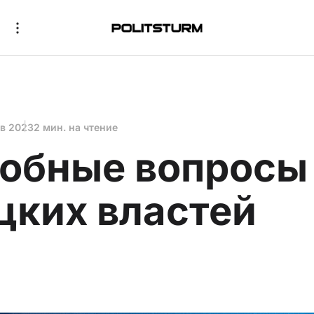
ев 2023
2 мин. на чтение
обные вопросы
цких властей