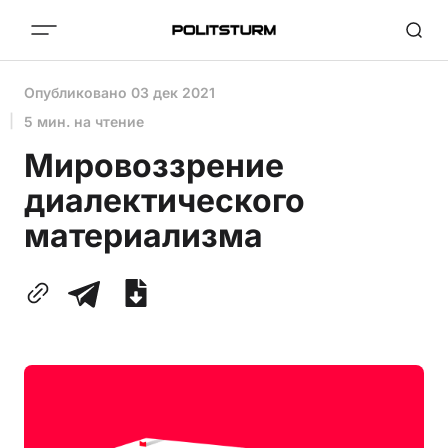
Опубликовано
03 дек 2021
5 мин. на чтение
Мировоззрение
диалектического
материализма