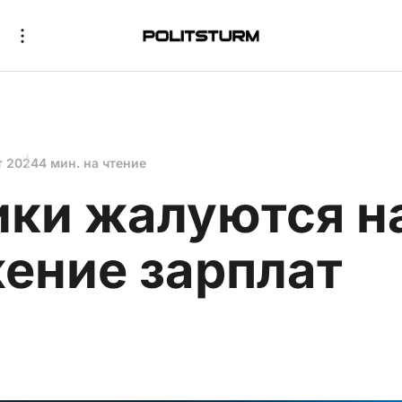
т 2024
4 мин. на чтение
ки жалуются н
ение зарплат