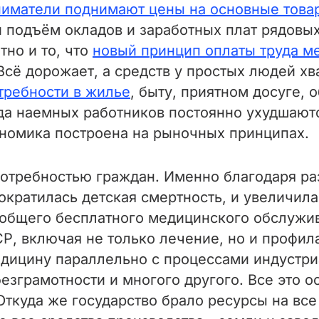
ниматели поднимают цены на основные това
ой подъём окладов и заработных плат рядовы
но и то, что
новый принцип оплаты труда м
Всё дорожает, а средств у простых людей хв
требности в жилье
, быту, приятном досуге, 
да наемных работников постоянно ухудшаютс
ономика построена на рыночных принципах.
потребностью граждан. Именно благодаря ра
ократилась детская смертность, и увеличила
еобщего бесплатного медицинского обслужив
, включая не только лечение, но и профил
едицину параллельно с процессами индустр
езграмотности и многого другого. Все это 
ткуда же государство брало ресурсы на все