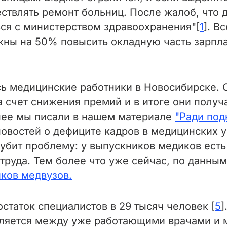
ествлять ремонт больниц. После жалоб, что д
ься с министерством здравоохранения"[
1
]. В
жны на 50% повысить окладную часть зарпл
ь медицинские работники в Новосибирске. О
 счет снижения премий и в итоге они полу
бнее мы писали в нашем материале
"Ради под
 новостей о дефиците кадров в медицинских 
убит проблему: у выпускников медиков есть
 труда. Тем более что уже сейчас, по данны
ков медвузов.
статок специалистов в 29 тысяч человек [
5
]
еляется между уже работающими врачами и 