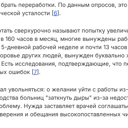
брать переработки. По данным опросов, эт
ческой усталости [
6
].
тать сверхурочно называют попытку увеличи
 160 часов в месяц, многие вынуждены работ
ри 5-дневной рабочей неделе и почти 13 часов
доровье других людей, вынужден буквально ж
. Есть исследования, подтверждающие, что 
ых ошибок [
7
].
л увольняться: о желании уйти с работы из
водства больниц "заткнуть дыры" из-за недо
блему. Нужда заставляет врачей соглашать
аверения и обещания высокопоставленных чи