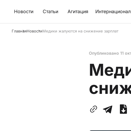
Новости
Статьи
Агитация
Интернационал
Главная
Новости
Медики жалуются на снижение зарплат
Опубликовано
11 ок
Меди
сниж