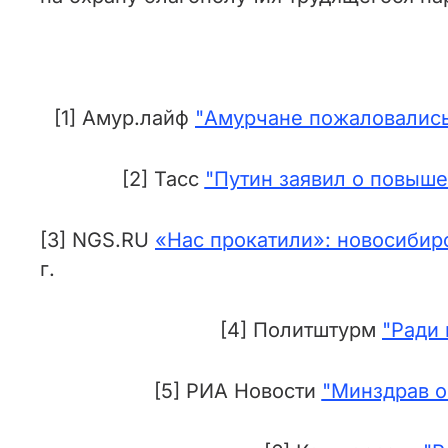
[1] Амур.лайф
"Амурчане пожаловались 
[2] Тасс
"Путин заявил о повыше
[3] NGS.RU
«Нас прокатили»: новосибир
г.
[4] Политштурм
"Ради 
[5] РИА Новости
"Минздрав о