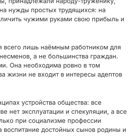
оды, принадлежали народу-труженику,
 на нужды простых трудящихся: на
величить чужими руками свою прибыль и
я всего лишь наёмным работником для
несменов, а не большинства граждан.
ми. Она необходима ровно в том
ва жизни не входит в интересы адептов
нципах устройства общества: все
е нет эксплуатации и спекуляции, а все
олько при социализме профессии
на воспитание достойных сынов родины и