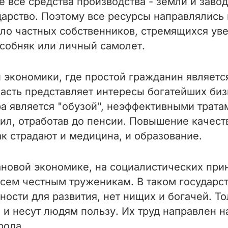
е все средства производства - земли и зав
дарство. Поэтому все ресурсы направлялись
ыло частных собственников, стремящихся у
особняк или личный самолет.
 экономики, где простой гражданин являетс
сть представляет интересы богатейших биз
ра является "обузой", неэффективными трата
ил, отработав до пенсии. Повышение качест
к страдают и медицина, и образование.
ановой экономике, на социалистических при
сем честным труженикам. В таком государств
ости для развития, нет нищих и богачей. Т
 и несут людям пользу. Их труд направлен 
рода.