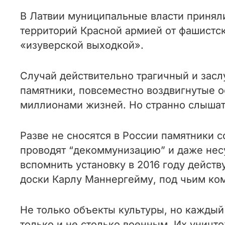
В Латвии муниципальные власти принял
территорий Красной армией от фашистс
«изуверской выходкой».
Случай действительно трагичный и зас
памятники, повсеместно воздвигнутые 
миллионами жизней. Но странно слышать
Разве не сносятся в России памятники 
проводят “декоммунизацию” и даже несу
вспомнить установку в 2016 году дейс
доски Карлу Маннергейму, под чьим ко
Не только объекты культуры, но каждый
только и не столько военным. Их уничт