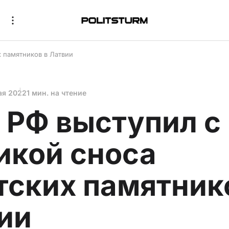
 памятников в Латвии
ая 2022
1 мин. на чтение
РФ выступил с
икой сноса
тских памятник
ии