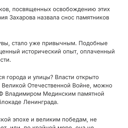
иков, посвященных освобождению этих
ия Захарова назвала снос памятников
увы, стало уже привычным. Подобные
сценный исторический опыт, оплаченный
сти.
я города и улицы? Власти открыто
 о Великой Отечественной Войне, можно
 РФ Владимиром Мединским памятной
блокаде Ленинграда.
ской эпохе и великим победам, не
т, или, по крайней мере, она не