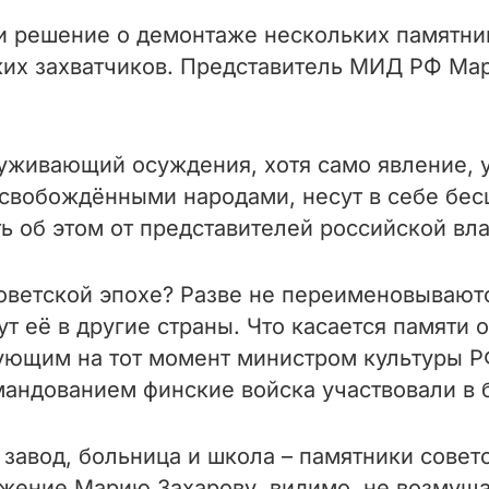
и решение о демонтаже нескольких памятн
ких захватчиков. Представитель МИД РФ Мар
луживающий осуждения, хотя само явление, 
освобождёнными народами, несут в себе бе
 об этом от представителей российской вла
советской эпохе? Разве не переименовываютс
т её в другие страны. Что касается памяти
твующим на тот момент министром культуры
мандованием финские войска участвовали в 
 завод, больница и школа – памятники совет
ожение Марию Захарову, видимо, не возмущае