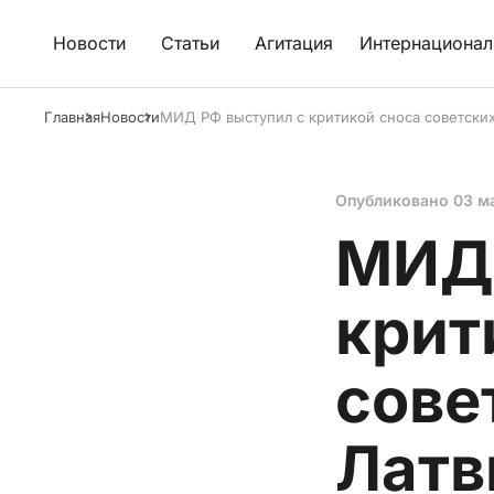
Новости
Статьи
Агитация
Интернационал
Главная
Новости
МИД РФ выступил с критикой сноса советских
Опубликовано
03 м
МИД 
крит
сове
Латв