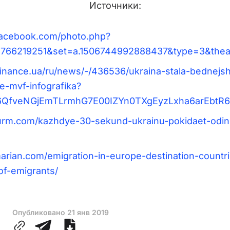
Источники:
facebook.com/photo.php?
766219251&set=a.1506744992888437&type=3&thea
finance.ua/ru/news/-/436536/ukraina-stala-bednejsh
-mvf-infografika?
06QfveNGjEmTLrmhG7E00IZYn0TXgEyzLxha6arEbtR
sturm.com/kazhdye-30-sekund-ukrainu-pokidaet-odin
marian.com/emigration-in-europe-destination-countr
of-emigrants/
Опубликовано
21 янв 2019