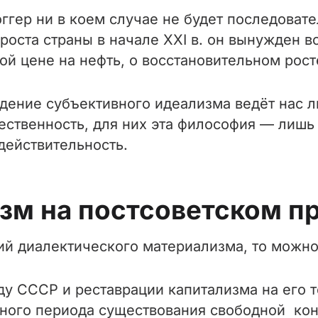
ггер ни в коем случае не будет последовате
оста страны в начале XXI в. он вынужден в
й цене на нефть, о восстановительном росте
дение субъективного идеализма ведёт нас л
ественность, для них эта философия — лишь
действительность.
лизм на постсоветском п
ций диалектического материализма, то можн
аду СССР и реставрации капитализма на его 
ьного периода существования свободной кон