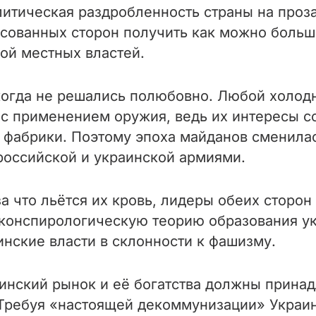
литическая раздробленность страны на проз
сованных сторон получить как можно больш
ой местных властей.
огда не решались полюбовно. Любой холод
 с применением оружия, ведь их интересы с
и фабрики. Поэтому эпоха майданов сменила
оссийской и украинской армиями.
за что льётся их кровь, лидеры обеих сторо
конспирологическую теорию образования укр
нские власти в склонности к фашизму.
раинский рынок и её богатства должны прин
. Требуя «настоящей декоммунизации» Украи