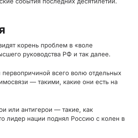
ские события последних десятилетий.
я
 видят корень проблем в «воле
ысшего руководства РФ и так далее.
й первопричиной всего волю отдельных
аимосвязи — такими, какие они есть на
и или антигерои — такие, как
то лидер нации поднял Россию с колен в