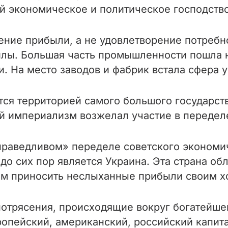
 экономическое и политическое господство 
ение прибыли, а не удовлетворение потребн
лы. Большая часть промышленности пошла на
 На место заводов и фабрик встала сфера у
ся территорией самого большого государств
й империализм возжелал участие в передел
справедливом» переделе советского экономи
до сих пор является Украина. Эта страна о
ым приносить неслыханные прибыли своим х
потрясения, происходящие вокруг богатейше
пейский, американский, российский капит