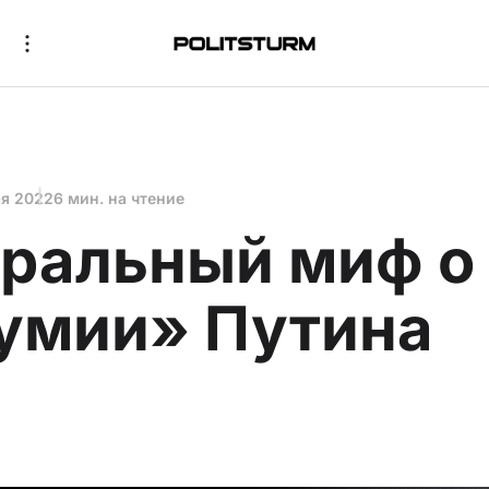
ая 2022
6 мин. на чтение
ральный миф о
умии» Путина