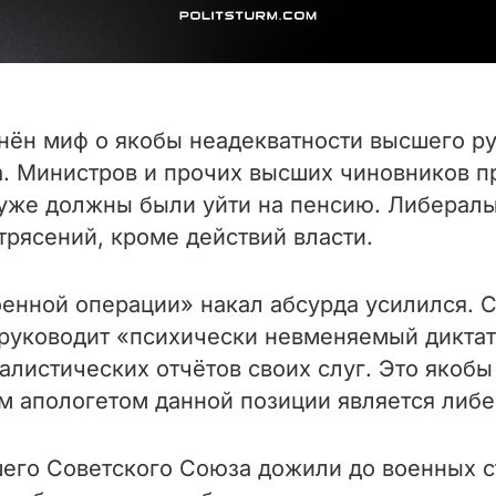
нён миф о якобы неадекватности высшего р
а. Министров и прочих высших чиновников п
уже должны были уйти на пенсию. Либералы
рясений, кроме действий власти.
оенной операции» накал абсурда усилился. 
й руководит «психически невменяемый дикта
алистических отчётов своих слуг. Это якоб
 апологетом данной позиции является либе
шего Советского Союза дожили до военных ст