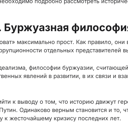
 необходимо подробно рассмотреть историче
I. Буржуазная философи
оват» максимально прост. Как правило, они
оррупционности отдельных представителей в
идеализма, философии буржуазии, считающе
венных явлений в развитии, в их связи и вз
ти к выводу о том, что историю движут геро
утин. Одинаково верным становится и то, ч
ну к жесточайшему кризису последних лет.