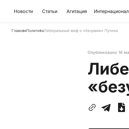
Новости
Статьи
Агитация
Интернационал
Главная
Политика
Либеральный миф о «безумии» Путина
Опубликовано
16 м
Либе
«без