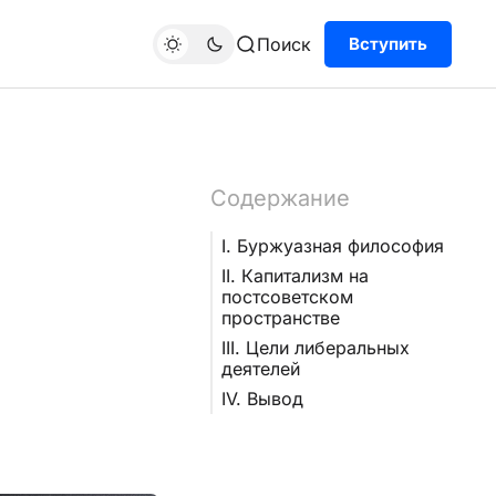
Поиск
Вступить
Содержание
I. Буржуазная философия
II. Капитализм на
постсоветском
пространстве
III. Цели либеральных
деятелей
IV. Вывод