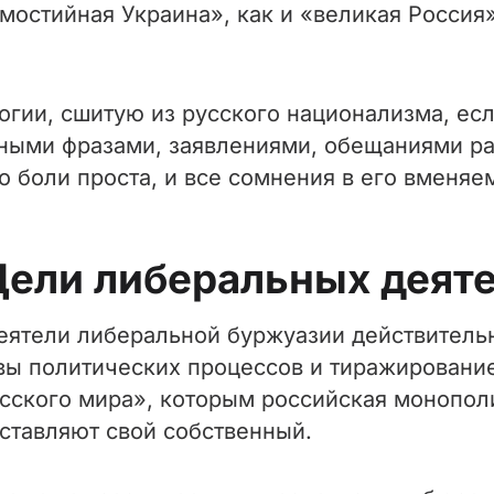
мостийная Украина», как и «великая Россия
огии, сшитую из русского национализма, е
ными фразами, заявлениями, обещаниями ра
до боли проста, и все сомнения в его вменяе
. Цели либеральных деят
 деятели либеральной буржуазии действите
вы политических процессов и тиражировани
усского мира», которым российская монопол
ставляют свой собственный.