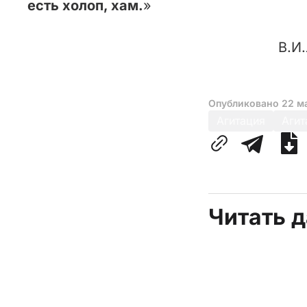
есть холоп, хам.
»
В.И.
Опубликовано
22 м
Агитация
Агит
Читать 