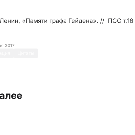
Ленин, «Памяти графа Гейдена». // ПСС т.16
ая 2017
ация
Цитаты
далее