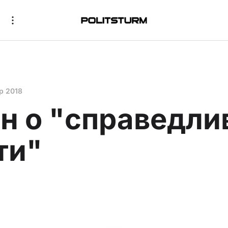
р 2018
н о "справедли
ти"