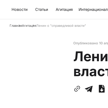
Новости
Статьи
Агитация
Интернационал
Главная
Агитация
Ленин о "справедливой власти"
Опубликовано
10 ап
Лени
влас