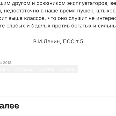
йшим другом и союзником эксплуататоров, в
, недостаточно в наше время пушек, штыков 
оит выше классов, что оно служит не интере
ите слабых и
бедных
против богатых и сильн
В.И.Ленин, ПСС т.5
р 2018
ация
Агитация
Цитаты
Цитаты
далее